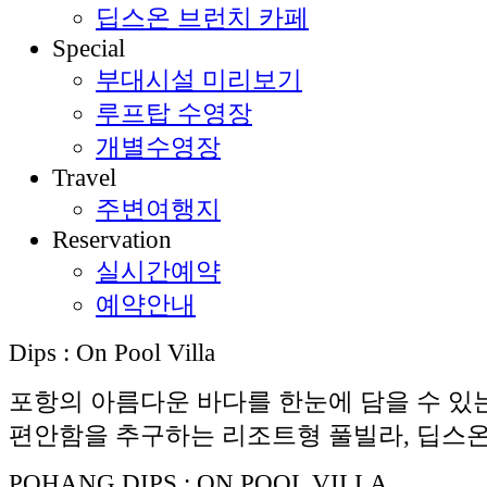
딥스온 브런치 카페
S
pecial
부대시설 미리보기
루프탑 수영장
개별수영장
T
ravel
주변여행지
R
eservation
실시간예약
예약안내
D
ips :
O
n
P
ool
V
illa
포항의 아름다운 바다를 한눈에 담을 수 있
편안함을 추구하는 리조트형 풀빌라, 딥스
POHANG DIPS
:
ON POOL VILLA