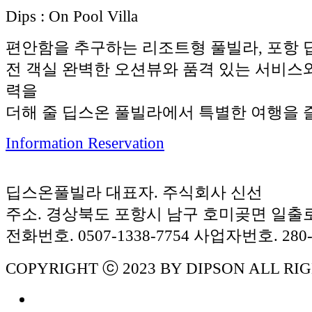
D
ips :
O
n
P
ool
V
illa
편안함을 추구하는 리조트형 풀빌라, 포항 
전 객실 완벽한 오션뷰와 품격 있는 서비스
력을
더해 줄 딥스온 풀빌라에서 특별한 여행을 
Information
Reservation
딥스온풀빌라
대표자. 주식회사 신선
주소. 경상북도 포항시 남구 호미곶면 일출로 6
전화번호. 0507-1338-7754
사업자번호. 280-8
COPYRIGHT ⓒ 2023 BY DIPSON ALL RI