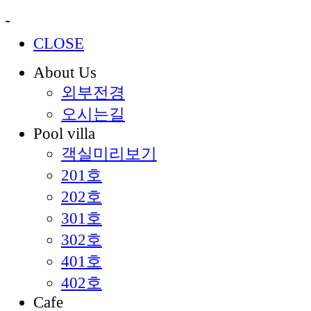
CLOSE
A
bout
U
s
외부전경
오시는길
P
ool villa
객실미리보기
201호
202호
301호
302호
401호
402호
C
afe